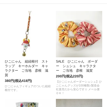
ひこにゃん 組紐根付 スト
SALE ひこにゃん ボーダ
ラップ キーホルダー キャ
ー シュシュ キャラクタ
ラクター ご当地 彦根 滋
ー ご当地 彦根 滋賀
賀
200円(税込220円)
380円(税込418円)
【ひこにゃんボーダーシュシュ】ひ
こにゃんグッズが100種類♪製造会
ひこにゃんフィギュアのついた組紐
社直売だから安心です☆ メール便
根付です。
ＯＫ！