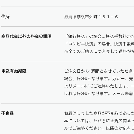
住所
滋賀県彦根市外町１８１－６
商品代金以外の料金の説明
「銀行振込」の場合…振込手数料が
「コンビニ決済」の場合…決済手数
※全てのご購入につきまして送料が
申込有効期限
ご注文日から1週間とさせていただ
場合、ｷｬﾝｾﾙとなります。万が一
よりメールにてご連絡いたします。
ければｷｬﾝｾﾙとなります。メール
不良品
お届けしました商品が不良品であっ
品については、ただちに正規の商品
ルでご連絡ください。以降の対応を