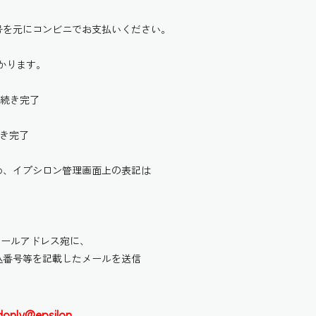
号を元にコンビニでお支払いください。
かります。
手続き完了
続き完了
め、イプシロン管理画面上の表記は
メールアドレス宛に、
込番号等を記載したメールを送信
donly@epsilon