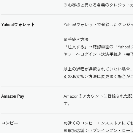
※お客様と異なる名義のクレジット
Yahoo!ウォレット
Yahoo!ウォレットで登録したクレ
※手続き方法
「注文する」→確認画面の「Yahoo
ヤフーへログイン→決済手続き→完
以上の過程が選択されていない場合
別のお支払い方法に変更頂く場合が
Amazon Pay
Amazonのアカウントに登録され
す。
コンビニ
お近くのコンビニエンスストアにて
※取扱店舗：セブンイレブン・ロー