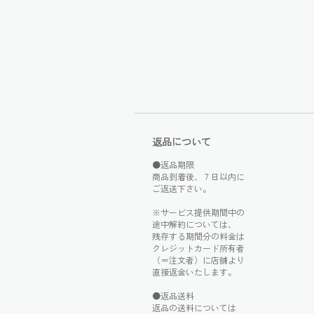
返品について
●返品期限
商品到着後、７日以内に
ご返送下さい。
※サービス提供期間中の
途中解約については、
残存する期間分の料金は
クレジットカード所有者
（＝注文者）に店舗より
直接返金いたします。
●返品送料
返品の送料については