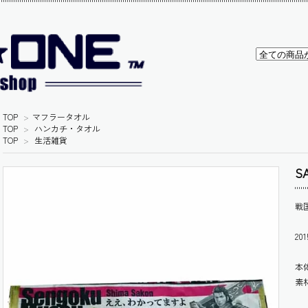
TOP
>
マフラータオル
TOP
>
ハンカチ・タオル
TOP
>
生活雑貨
S
戦
2
本
素